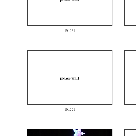
191231
0
191221