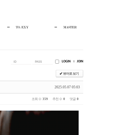
I
JOIN
✔
뷰어로 보기
2025.05.07 05:03
조회 수
359
추천 수
0
댓글
0